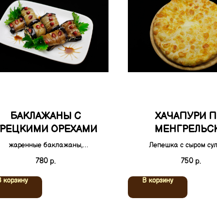
БАКЛАЖАНЫ С
ХАЧАПУРИ П
ГРЕЦКИМИ ОРЕХАМИ
МЕНГРЕЛЬС
жаренные баклажаны,
Лепешка с сыром сул
ршированные грецким орехом,
780
750
р.
р.
пециями и гранатом (Постное
блюдо)
В корзину
В корзину