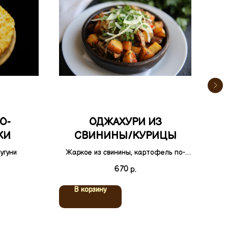
О-
ОДЖАХУРИ ИЗ
ХА
КИ
СВИНИНЫ/КУРИЦЫ
угуни
Жаркое из свинины, картофель по-
деревенски с чесноком
670
р.
В корзину